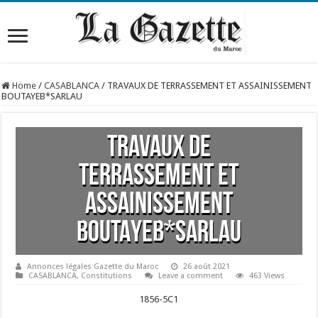
Home
/
CASABLANCA
/
TRAVAUX DE TERRASSEMENT ET ASSAINISSEMENT
BOUTAYEB*SARLAU
TRAVAUX DE
TERRASSEMENT ET
ASSAINISSEMENT
BOUTAYEB*SARLAU
Annonces légales Gazette du Maroc
26 août 2021
CASABLANCA
,
Constitutions
Leave a comment
463 Views
1856-5C1