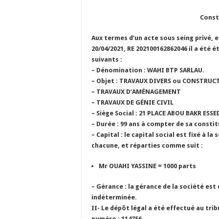
Const
Aux termes d’un acte sous seing privé, en
20/04/2021, RE 202100162862046 il a été é
suivants :
– Dénomination : WAHI BTP SARLAU.
– Objet : TRAVAUX DIVERS ou CONSTRUC
– TRAVAUX D’AMÉNAGEMENT
– TRAVAUX DE GÉNIE CIVIL
– Siège Social : 21 PLACE ABOU BAKR ESS
– Durée : 99 ans à compter de sa constit
– Capital : le capital social est fixé à l
chacune, et réparties comme suit :
Mr OUAHI YASSINE = 1000 parts
– Gérance : la gérance de la société es
indéterminée.
II- Le dépôt légal a été effectué au tri
numéro : 114756