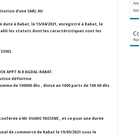
Ann
Ann
itution d’une SARL AU
 date à Rabat, le 15/04/2021, enregistré à Rabat, le
tabli les statuts dont les caractéristiques sont les
C
Auc
TIONS.
EDIK APPT N 8 AGDAL-RABAT.
ution définitive
a somme de 100000 dhs , divisé en 1000 parts de 100.00 dhs
t conférée à Mr OUAHI YASSINE , et ce pour une durée
bunal de commerce de Rabat le 19/05/2021 sous le