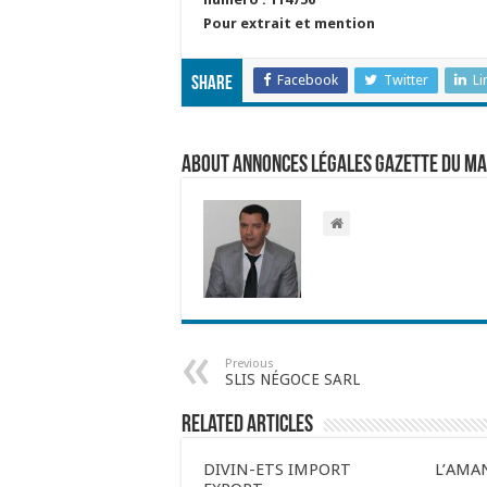
Pour extrait et mention
Facebook
Twitter
Li
Share
About Annonces légales Gazette du M
Previous
SLIS NÉGOCE SARL
Related Articles
DIVIN-ETS IMPORT
L’AMA