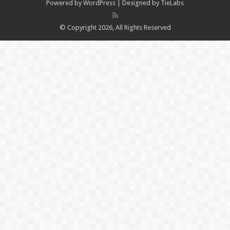
Powered by
WordPress
| Designed by
TieLabs
© Copyright 2026, All Rights Reserved