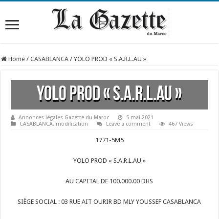
Home
/
CASABLANCA
/
YOLO PROD « S.A.R.L.AU »
YOLO PROD « S.A.R.L.AU »
Annonces légales Gazette du Maroc
5 mai 2021
CASABLANCA
,
modification
Leave a comment
467 Views
1771-5M5
YOLO PROD « S.A.R.L.AU »
AU CAPITAL DE 100.000.00 DHS
SIÈGE SOCIAL : 03 RUE AIT OURIR BD MLY YOUSSEF CASABLANCA