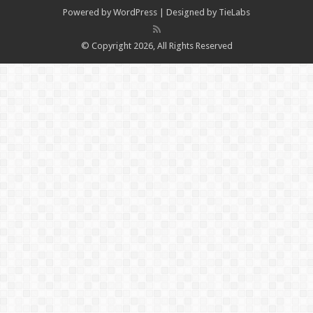
Powered by
WordPress
| Designed by
TieLabs
© Copyright 2026, All Rights Reserved