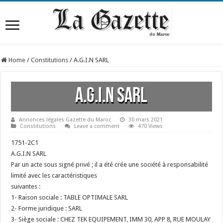
Home
/
Constitutions
/
A.G.I.N SARL
A.G.I.N SARL
Annonces légales Gazette du Maroc
30 mars 2021
Constitutions
Leave a comment
470 Views
1751-2C1
A.G.I.N SARL
Par un acte sous signé privé ; il a été crée une société à responsabilité
limité avec les caractéristiques
suivantes :
1- Raison sociale : TABLE OPTIMALE SARL
2- Forme juridique : SARL
3- Siège sociale : CHEZ TEK EQUIPEMENT, IMM 30, APP 8, RUE MOULAY