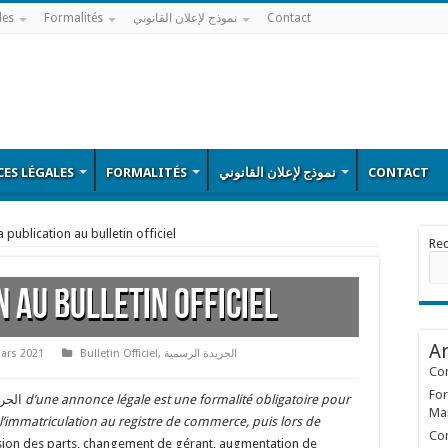
les
Formalités
نموذج لإعلان القانوني
Contact
ES LÉGALES
FORMALITÉS
نموذج لإعلان القانوني
CONTACT
a publication au bulletin officiel
Re
n au bulletin officiel
Ar
ars 2021
Bulletin Officiel
,
الجريدة الرسمية
Con
For
الجريدة الرسمية
d’une annonce légale est une formalité obligatoire pour
Ma
et l’immatriculation au registre de commerce, puis lors de
Con
sion des parts, changement de gérant, augmentation de