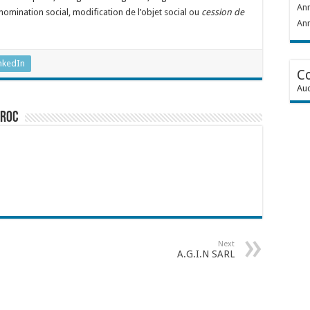
Ann
omination social, modification de l’objet social ou
cession de
Ann
nkedIn
C
Auc
aroc
Next
A.G.I.N SARL