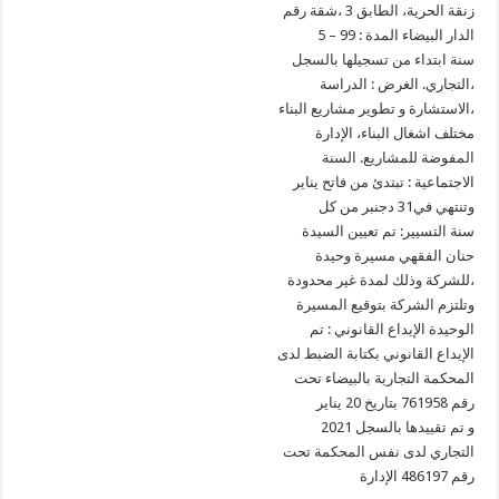
زنقة الحرية، الطابق 3 ،شقة رقم
5 – الدار البيضاء المدة : 99
سنة ابتداء من تسجيلها بالسجل
التجاري. الغرض : الدراسة،
الاستشارة و تطوير مشاريع البناء،
مختلف اشغال البناء، الإدارة
المفوضة للمشاريع. السنة
الاجتماعية : تبتدئ من فاتح يناير
وتنتهي في31 دجنبر من كل
سنة التسيير: تم تعيين السيدة
حنان الفقهي مسيرة وحيدة
للشركة وذلك لمدة غير محدودة،
وتلتزم الشركة بتوقيع المسيرة
الوحيدة الإيداع القانوني : تم
الإيداع القانوني بكتابة الضبط لدى
المحكمة التجارية بالبيضاء تحت
رقم 761958 بتاريخ 20 يناير
2021 و تم تقييدها بالسجل
التجاري لدى نفس المحكمة تحت
رقم 486197 الإدارة