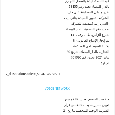
عبد االله، :مقيدة بالسجل التجاري
بالدار البيضاء تحت رقم 28455
، تقرر ما يلي المصادقة على حل
الشركة – تعيين السيدة بناني ايت
السي زينة كمصفية للشركة-
تحديد مقر التصفية بالدار البيضاء
– 131، شارع الزاس، ط 3، رقم
8 -تم إنجاز الإيداع القانوني
بكتابة الضبط لدى المحكمة
التجارية بالدار البيضاء، بتاريخ 20
يناير 2021 تحت رقم 761996
الإدارة
7_dissolutionSociete_STUDIOS MARTI
VOICE NETWORK
تفويت الحصص – استقالة مسير–
تعيين مسير جديد بمقتضـــى قرار
الشريك الوحيد المنعقــد بتاريخ 21