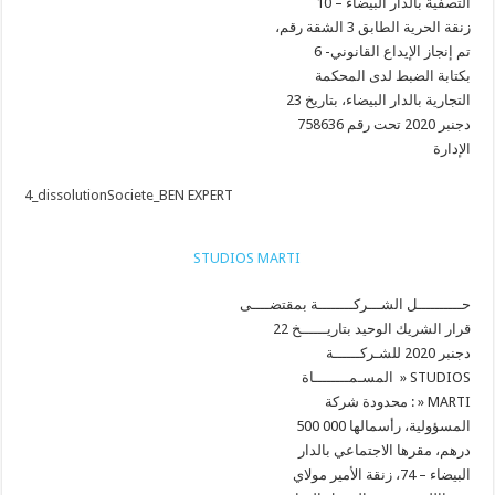
التصفية بالدار البيضاء – 10
،زنقة الحرية الطابق 3 الشقة رقم
6 -تم إنجاز الإيداع القانوني
بكتابة الضبط لدى المحكمة
التجارية بالدار البيضاء، بتاريخ 23
دجنبر 2020 تحت رقم 758636
الإدارة
4_dissolutionSociete_BEN EXPERT
STUDIOS MARTI
حــــــــــل الشـــركــــــــة بمقتضــــى
قرار الشريك الوحيد بتاريــــــخ 22
دجنبر 2020 للشـركــــــة
المسـمــــــــاة » STUDIOS
محدودة شركة : » MARTI
المسؤولية، رأسمالها 000 500
درهم، مقرها الاجتماعي بالدار
البيضاء – 74، زنقة الأمير مولاي