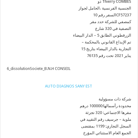
ذو Thierry COMBES
الجنسية الفرنسية ،الحامل لجواز
السفر رقم 10CF57237
كمصفي للشركة حدد مقر
التصفية في 320 شارع
الزرقطوني الطابق 5 – الدار البيضاء
– تم الإيداع القانوني بالمحكمة
التجارية بالدار البيضاء بتاريخ 15
يناير 2021 تحت رقم 76135
6_dissolutionSociete_B.N.H CONSEIL
AUTO DIAGNOS SANY EST
شركة ذات مسؤولية
محدودة رأسمالها:100000 درهم
مقرها الاجتماعي: 320 تجزئة
ملوية – جرسيف رقم التقييد في
السجل التجاري: 1199 بمقتضى
الجمع العام الاستثنائي المؤرخ