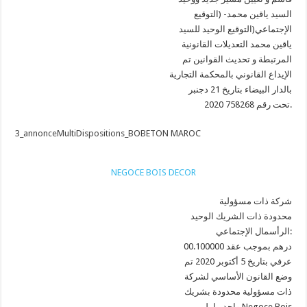
السيد ياقين محمد- (التوقيع
الإجتماعي(التوقيع الوحيد للسيد
ياقين محمد التعديلات القانونية
المرتبطة و تحديث القوانين تم
الإيداع القانوني بالمحكمة التجارية
بالدار البيضاء بتاريخ 21 دجنبر
2020 تحت رقم 758268.
3_annonceMultiDispositions_BOBETON MAROC
NEGOCE BOIS DECOR
شركة ذات مسؤولية
محدودة ذات الشريك الوحيد
الرأسمال الإجتماعي:
00.100000 درهم بموجب عقد
عرفي بتاريخ 5 أكتوبر 2020 تم
وضع القانون الأساسي لشركة
ذات مسؤولية محدودة بشريك
واحد ما يلي Negoce Bois