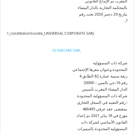
المغرب تم الإيداع القانوني
بالمحكمة التجارية بالدار البيضاء
بتاريخ 29 دجنبر 2020 تحت رقم
.7
1_constitutionSociete_UNIVERSAL CORPORATE SARL
ESTHECARE SARL
شركة ذات المسؤولية
المحدودة وعنوان مقرها الإجتماعي
زنقة سمية عمارة 82 الطابق 4
رقم 16،حي بالميي – 20000
الدار البيضاء المغرب تأسيس
شركة ذات المسؤولية المحدودة
رقم التقييد في السجل التجاري :
486495 بمقتضى عقد عرفي
مؤرخ في 18 يناير 2021 تم إعداد
القانون الأساسي لشركة ذات
المسؤولية المحدودة بالمميزات