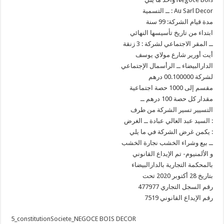
ــ التسمية : Au Sarl Decor
مدة قيام الشركة: 99 سنة
ابتداء من تاريخ تأسيسها النهائي
ــ المقر الاجتماعي لشركة : 3 زنقة
أيت أورير شارع مولاي يوسف
الدارالبيضاء ــ الرأسمال الإجتماعي
لشركة 00.100000 درهم
مقسم إلى 1000 حصة اجتماعية
مقدار كل حصة 100 درهم ــ
التسيير تسير الشركة من طرف
السيد عبد العالي عبادة ــ الغرض :
يكمن غرض الشركة في ما يلي :
ــ بيع وشراء الخشب نجارة الخشب
و الألمنيوم- تم الإيداع القانوني
بالمحكمة التجارية بالدارالبيضاء
بتاريخ 28 أكتوبر 2020 تحت
رقم السجل التجاري 477977
رقم الإيداع القانوني 7519
5_constitutionSociete_NEGOCE BOIS DECOR