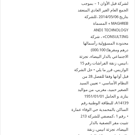
لشركة قبل الأوان 1 – بموجب
الجمع العام الغير العادي المنعقد
بتاريخ 2014/05/06 ،للشركة
المسماة « MAGHREB
ANDI TECHNOLOGY
شركة ، »CONSULTING
محدودة المسؤولية رأسمالها
(000.100 (درهم ومقرها
الاجتماعي بالدار البيضاء، تجزئة
انيس، زنقة الفراشات رقم 15،
الوازيس، قرر ما يلي • حل الشركة
قبل أوانها وفقا للفصل 28 من
النظام الأساسي. • تعيين السيد
الصغير حميد، مغربي، من مواليد
1951/01/01 بتازة، و الحامل
للبطاقة الوطنية رقم ،A14139
الساكن بالمحمدية حي الوفاء عمارة
213 رقم 1 ،كمصفي للشركة. •
تثبيت مقر التصفية بالدار
البيضاء، تجزئة انيس، زنقة