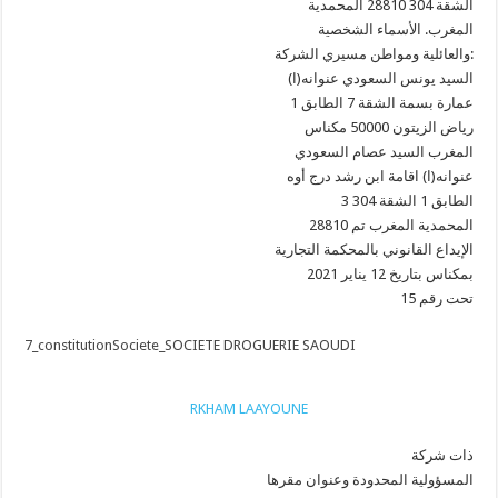
الشقة 304 28810 المحمدية
المغرب. الأسماء الشخصية
والعائلية ومواطن مسيري الشركة:
السيد يونس السعودي عنوانه(ا)
عمارة بسمة الشقة 7 الطابق 1
رياض الزيتون 50000 مكناس
المغرب السيد عصام السعودي
عنوانه(ا) اقامة ابن رشد درج أوه
3 الطابق 1 الشقة 304
28810 المحمدية المغرب تم
الإيداع القانوني بالمحكمة التجارية
بمكناس بتاريخ 12 يناير 2021
تحت رقم 15
7_constitutionSociete_SOCIETE DROGUERIE SAOUDI
RKHAM LAAYOUNE
ذات شركة
المسؤولية المحدودة وعنوان مقرها