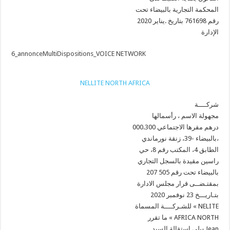
المحكمة التجارية بالبيضاء تحت
رقم 761698 بتاريخ .يناير 2020
الإدارة
6_annonceMultiDispositions_VOICE NETWORK
NELLITE NORTH AFRICA
شركــــة
مجهولة الاسم ، رأسمالها
000.300 درهم مقرها الاجتماعي
بالبيضاء -39، زنقة نورماندي،
الطابق 4، المكتب رقم 8، حي
راسين مقيدة بالسجل التجاري
بالبيضاء تحت رقم 505 207
بمقتـضــى قرار مجلس الادارة
بتـاريـــخ 23 نوفمبر 2020
للشـركــــة المسماة « NELITE
ما تقرر « AFRICA NORTH
يلي استقالة السيد- Jean