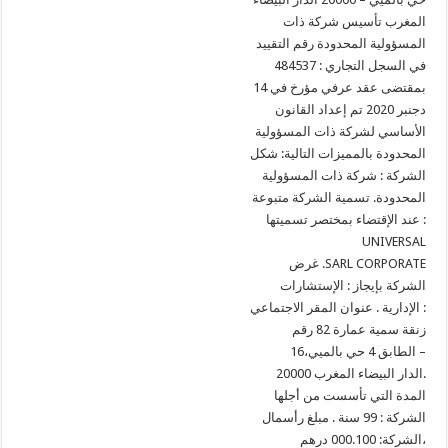
المغرب تأسيس شركة ذات
المسؤولية المحدودة رقم التقييد
في السجل التجاري : 484537
بمقتضى عقد عرفي مؤرخ في 14
دجنبر 2020 تم إعداد القانون
الأساسي لشركة ذات المسؤولية
المحدودة بالمميزات التالية: شكل
الشركة : شركة ذات المسؤولية
المحدودة. تسمية الشركة متبوعة
عند الإقتضاء بمختصر تسميتها :
UNIVERSAL
غرض .SARL CORPORATE
الشركة بإيجاز : الإستشارات
الإدارية . عنوان المقر الاجتماعي :
زنقة سمية عمارة 82 رقم
16،الطابق 4 حي بالميي –
20000 الدار البيضاء المغرب.
المدة التي تأسست من أجلها
الشركة : 99 سنة . مبلغ رأسمال
الشركة: 000.100 درهم،