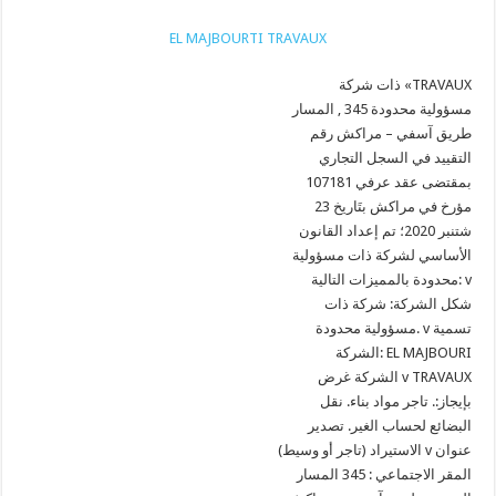
EL MAJBOURTI TRAVAUX
ذات شركة «TRAVAUX
مسؤولية محدودة 345 , المسار
طريق آسفي – مراكش رقم
التقييد في السجل التجاري
107181 بمقتضى عقد عرفي
مؤرخ في مراكش بتَاريخ 23
شتنبر 2020؛ تم إعداد القانون
الأساسي لشركة ذات مسؤولية
محدودة بالمميزات التالية: v
شكل الشركة: شركة ذات
مسؤولية محدودة. v تسمية
الشركة: EL MAJBOURI
الشركة غرض v TRAVAUX
بإيجاز:. تاجر مواد بناء. نقل
البضائع لحساب الغير. تصدير
الاستيراد (تاجر أو وسيط) v عنوان
المقر الاجتماعي : 345 المسار