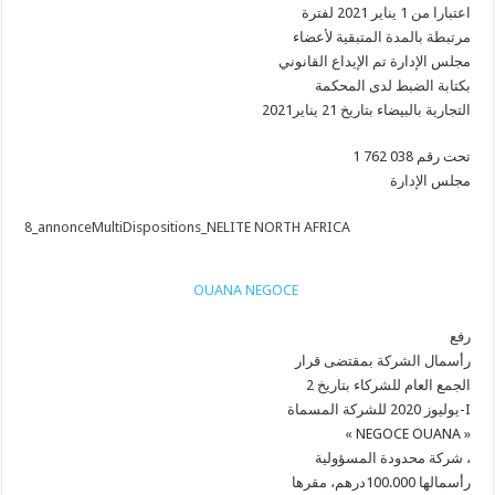
اعتبارا من 1 يناير 2021 لفترة
مرتبطة بالمدة المتبقية لأعضاء
مجلس الإدارة تم الإيداع القانوني
بكتابة الضبط لدى المحكمة
2021التجارية بالبيضاء بتاريخ 21 يناير
1 تحت رقم 038 762
مجلس الإدارة
8_annonceMultiDispositions_NELITE NORTH AFRICA
OUANA NEGOCE
رفع
رأسمال الشركة بمقتضى قرار
الجمع العام للشركاء بتاريخ 2
يوليوز 2020 للشركة المسماة-I
« NEGOCE OUANA »
شركة محدودة المسؤولية ،
رأسمالها 100.000درهم، مقرها