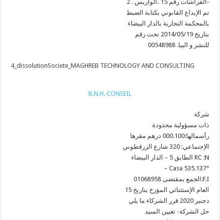
الفراشات رقم 15 ،الوازيس . 2-
تم الإيداع القانوني بكتابة الضبط
بالمحكمة التجارية بالدار البيضاء
بتاريخ 2014/05/19 تحت رقم
00548988 .للنشر و البيا
4_dissolutionSociete_MAGHREB TECHNOLOGY AND CONSULTING
B.N.H. CONSEIL
شركة
ذات مسؤولية محدودة
رأسمالها:000.100 درهم مقرها
الإجتماعي: 320 شارع الزرقطوني
الطابق 5 – الدار البيضاء RC :N
– Casa 535.137°
الجمع بمقتضى 01068958:F.I
العام الإستثنائي المؤرخ بتاريخ 15
دجنبر 2020 قرر الشركاء ما يلي
حل الشركة- تعيين السيد