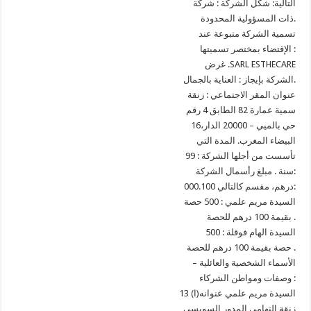
التالية: شكل الشركة : شركة
ذات المسؤولية المحدودة.
تسمية الشركة متبوعة عند
الإقتضاء بمختصر تسميتها :
غرض .SARL ESTHECARE
الشركة بإيجاز : العناية بالجمال.
عنوان المقر الاجتماعي : زنقة
سمية عمارة 82 الطابق 4 رقم
16،حي بالميي – 20000 الدار
البيضاء المغرب. المدة التي
تأسست من أجلها الشركة : 99
سنة . مبلغ رأسمال الشركة:
000.100 درهم، مقسم كالتالي:
السيدة مريم علمي : 500 حصة
بقيمة 100 درهم للحصة .
السيدة الهام فوقلة : 500
حصة بقيمة 100 درهم للحصة .
– الأسماء الشخصية والعائلية
وصفات ومواطن الشركاء :
السيدة مريم علمي عنوانه(ا) 13
زنقة التهامي المدور السويسي