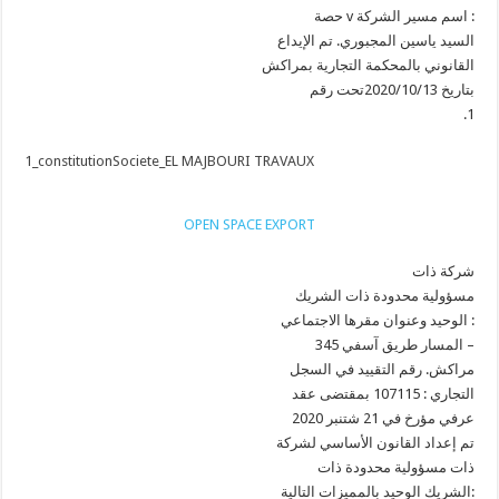
حصة v اسم مسير الشركة :
السيد ياسين المجبوري. تم الإيداع
القانوني بالمحكمة التجارية بمراكش
بتاريخ 2020/10/13تحت رقم
.1
1_constitutionSociete_EL MAJBOURI TRAVAUX
OPEN SPACE EXPORT
شركة ذات
مسؤولية محدودة ذات الشريك
الوحيد وعنوان مقرها الاجتماعي :
345 المسار طريق آسفي –
مراكش. رقم التقييد في السجل
التجاري : 107115 بمقتضى عقد
عرفي مؤرخ في 21 شتنبر 2020
تم إعداد القانون الأساسي لشركة
ذات مسؤولية محدودة ذات
الشريك الوحيد بالمميزات التالية: