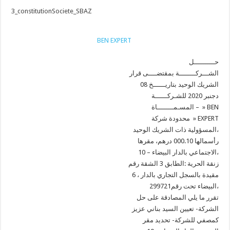
3_constitutionSociete_SBAZ
BEN EXPERT
حــــــــــل
الشـــركــــــــة بمقتضــــى قرار
الشريك الوحيد بتاريــــــخ 08
دجنبر 2020 للشـركــــــة
المسـمــــــــاة – » BEN
محدودة شركة » EXPERT
المسؤولية ذات الشريك الوحيد،
رأسمالها 000.10 درهم، مقرها
الاجتماعي بالدار البيضاء – 10،
زنقة الحرية :الطابق 3 الشقة رقم
6 ، مقيدة بالسجل التجاري بالدار
البيضاء تحت رقم299721،
تقرر ما يلي المصادقة على حل
الشركة- تعيين السيد بناني عزيز
كمصفي للشركة- تحديد مقر