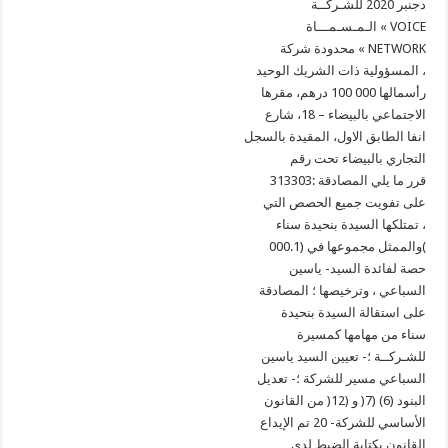
دجنبر 2020 للشـركــة
الـمـسـمـــاة « VOICE
محدودة شركة « NETWORK
المسؤولية ذات الشريك الوحيد ،
رأسمالها 000 100 درهم، مقرها
الاجتماعي بالبيضاء – 18، شارع
انفا الطابق الاول، المقيدة بالسجل
التجاري بالبيضاء تحت رقم
313303: قرر ما يلي المصادقة
على تفويت جميع الحصص التي
تمتلكها السيدة بنحيدة سناء ،
والممثل مجموعها في (000.1(
حصة لفائدة السيد- ياسين
السباعي ، وترخيصها ؛ المصادقة
على استقالة السيدة بنحيدة
سناء من مهامها كمسيرة
للشـركــة ؛- تعيين السيد ياسين
السباعي مسير للشركة ؛- تعديل
البنود (6) (7( و (12( من القانون
الأساسي للشركة- 20 تم الإيداع
القانون بكتابة الضبط لدى