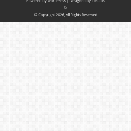
Powered by
WordPress
| Designed by
TieLabs
© Copyright 2026, All Rights Reserved